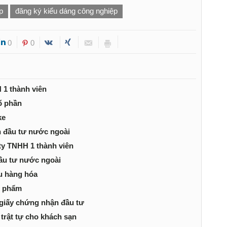
p
đăng ký kiểu dáng công nghiệp
0
0
 1 thành viên
ổ phần
ke
n đầu tư nước ngoài
ty TNHH 1 thành viên
đầu tư nước ngoài
u hàng hóa
n phẩm
 giấy chứng nhận đầu tư
 trật tự cho khách sạn