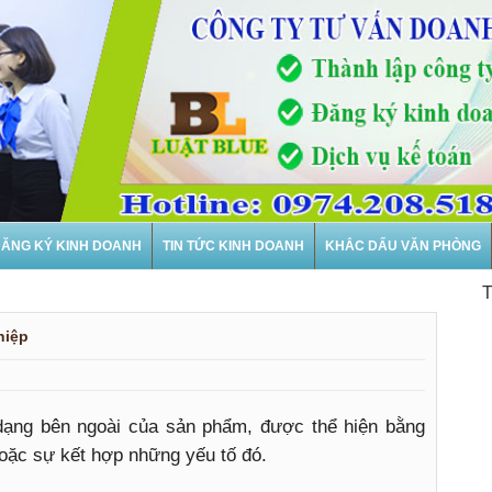
ĂNG KÝ KINH DOANH
TIN TỨC KINH DOANH
KHẮC DẤU VĂN PHÒNG
Thành
hiệp
 dạng bên ngoài của sản phẩm, được thể hiện bằng
oặc sự kết hợp những yếu tố đó.