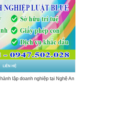
LIÊN HỆ
 lập doanh nghiệp tại Nghệ An
-
Dịch vụ thành lập doanh ngh