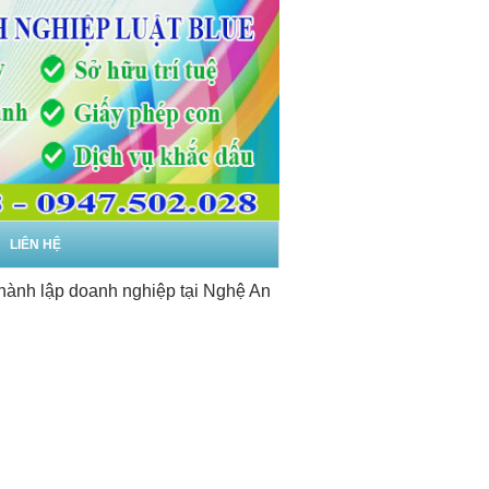
LIÊN HỆ
 lập doanh nghiệp tại Nghệ An
-
Dịch vụ thành lập doanh ngh