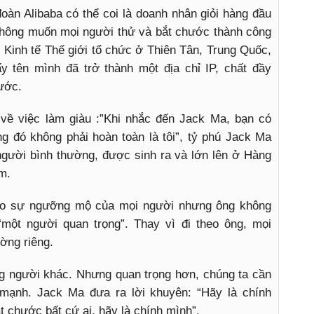
àn Alibaba có thể coi là doanh nhân giỏi hàng đầu
 không muốn mọi người thử và bắt chước thành công
̀n Kinh tế Thế giới tổ chức ở Thiên Tân, Trung Quốc,
tên mình đã trở thành một địa chỉ IP, chất đầy
ước.
 việc làm giàu :”Khi nhắc đến Jack Ma, bạn có
g đó không phải hoàn toàn là tôi”, tỷ phú Jack Ma
̣t người bình thường, được sinh ra và lớn lên ở Hàng
êm.
o sự ngưỡng mộ của mọi người nhưng ông không
 “một người quan trọng”. Thay vì đi theo ông, mọi
ờng riêng.
ững người khác. Nhưng quan trọng hơn, chúng ta cần
n mạnh. Jack Ma đưa ra lời khuyên: “Hãy là chính
 chước bất cứ ai, hãy là chính mình”.