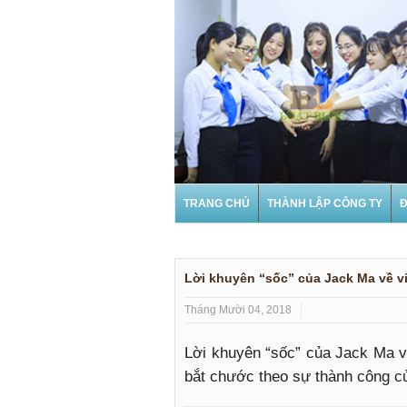
TRANG CHỦ
THÀNH LẬP CÔNG TY
Đ
Lời khuyên “sốc” của Jack Ma về vi
Tháng Mười 04, 2018
Lời khuyên “sốc” của Jack Ma về v
bắt chước theo sự thành công c