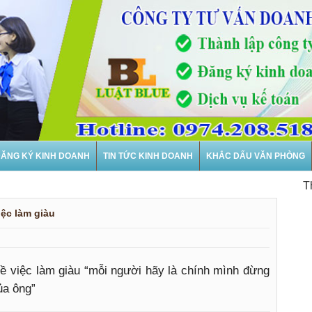
ĂNG KÝ KINH DOANH
TIN TỨC KINH DOANH
KHẮC DẤU VĂN PHÒNG
Thành
ệc làm giàu
iệc làm giàu “mỗi người hãy là chính mình đừng
ủa ông”