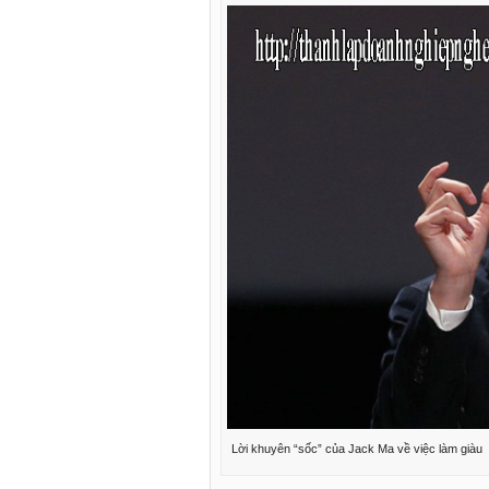
Lời khuyên “sốc” của Jack Ma về việc làm giàu