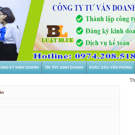
ĂNG KÝ KINH DOANH
TIN TỨC KINH DOANH
KHẮC DẤU VĂN PHÒNG
Thành lập
ân