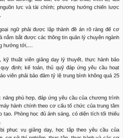
 nguồn lực và tài chính; phương hướng chiến lược
.
goại ngữ phải được lập thành đề án rõ ràng để cơ
à nắm bắt được các thông tin quản lý chuyên ngành
ng hướng tới,…
, kỹ thuật viên giảng dạy lý thuyết, thực hành bảo
quy định; kế toán, thủ quỹ đáp ứng yêu cầu hoạt
áo viên phải bảo đảm tỷ lệ trung bình không quá 25
c năng phù hợp, đáp ứng yêu cầu của chương trình
 máy hành chính theo cơ cấu tổ chức của trung tâm
 tạo. Phòng học đủ ánh sáng, có diện tích tối thiểu
.
ết bị phục vụ giảng dạy, học tập theo yêu cầu của
ện, cơ sở thí nghiệm, thực tập, thực hành và các cơ