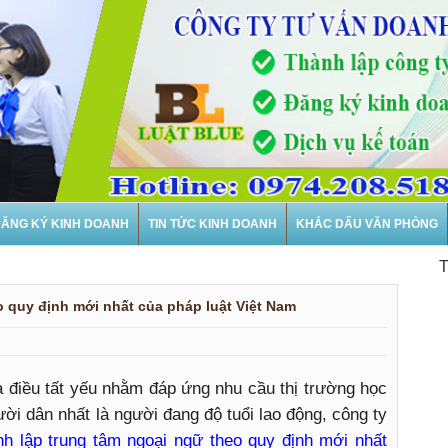
ĂNG KÝ KINH DOANH
TIN TỨC KINH DOANH
KHẮC DẤU VĂN PHÒNG
Thành 
o quy định mới nhất của pháp luật Việt Nam
à điều tất yếu nhằm đáp ứng nhu cầu thị trường học
ời dân nhất là người đang độ tuổi lao động, công ty
nh lập trung tâm ngoại ngữ theo quy định mới nhất