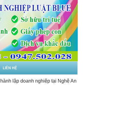
LIÊN HỆ
lập doanh nghiệp tại Nghệ An
-
Dịch vụ thành lập doanh nghi