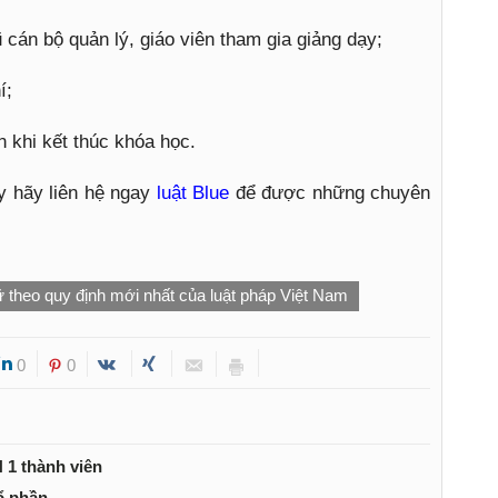
 cán bộ quản lý, giáo viên tham gia giảng dạy;
í;
 khi kết thúc khóa học.
y hãy liên hệ ngay
luật Blue
để được những chuyên
ữ theo quy định mới nhất của luật pháp Việt Nam
0
0
 1 thành viên
ổ phần