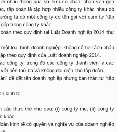
ới nhau thông qua sở hữu cổ phần, phần vốn góp
ác, tập đoàn là tập hợp nhiều công ty khác nhau có
ường là có một công ty có tên gọi với cụm từ “tập
góp trong công ty khác.
đoàn theo quy định tại Luật Doanh nghiệp 2014 như
à một loại hình doanh nghiệp, không có tư cách pháp
lập theo quy định của Luật doanh nghiệp 2014.
ác công ty, trong đó các công ty thành viên là các
 với bên thứ ba và không đại diện cho tập đoàn.
àn” để đặt tên doanh nghiệp nhưng bản thân từ “tập
àn kinh tế
 các thực thể như sau: (i) công ty mẹ, (ii) công ty
ên khác.
 đoàn kinh tế có quyền và nghĩa vụ của doanh nghiệp
uật.