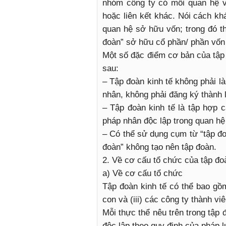
nhóm công ty có mối quan hệ v
hoặc liên kết khác. Nói cách kh
quan hệ sở hữu vốn; trong đó th
đoàn” sở hữu cổ phần/ phần vốn 
Một số đặc điểm cơ bản của tập 
sau:
– Tập đoàn kinh tế không phải l
nhân, không phải đăng ký thành 
– Tập đoàn kinh tế là tập hợp c
pháp nhân độc lập trong quan hệ
– Có thể sử dụng cụm từ “tập đo
đoàn” không tạo nên tập đoàn.
2. Về cơ cấu tổ chức của tập đo
a) Về cơ cấu tổ chức
Tập đoàn kinh tế có thể bao gồm
con và (iii) các công ty thành vi
Mỗi thực thể nêu trên trong tập
độc lập theo quy định của pháp l