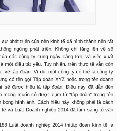
i sự phát triển của nền kinh tế đã hình thành nên rất
không ngừng phát triển. Không chỉ tăng lên về số
ủa các công ty cũng ngày càng lớn, và việc xuất
là một điều tất yếu. Tuy nhiên, trên thực tế vẫn còn
c về tập đoàn. Ví dụ, một công ty có thể là công ty
ng có tên gọi Tập đoàn XYZ hoặc trong tên doanh
hì sẽ được hiểu là tập đoàn. Điều này đã dẫn đến
iệp mong muốn có được cụm từ “tập đoàn” trong tên
 bóng hình ảnh. Cách hiểu này không phải là cách
h tế và Luật Doanh nghiệp 2014 đã làm sáng tỏ vấn
188 Luật doanh nghiệp 2014 thìtập đoàn kinh tế là