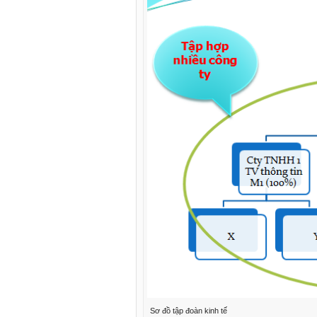
Sơ đồ tập đoàn kinh tế