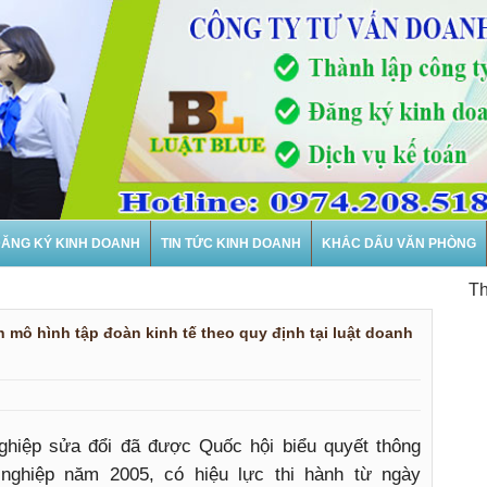
ĂNG KÝ KINH DOANH
TIN TỨC KINH DOANH
KHẮC DẤU VĂN PHÒNG
Thành lậ
n mô hình tập đoàn kinh tế theo quy định tại luật doanh
ghiệp sửa đổi đã được Quốc hội biểu quyết thông
nghiệp năm 2005, có hiệu lực thi hành từ ngày