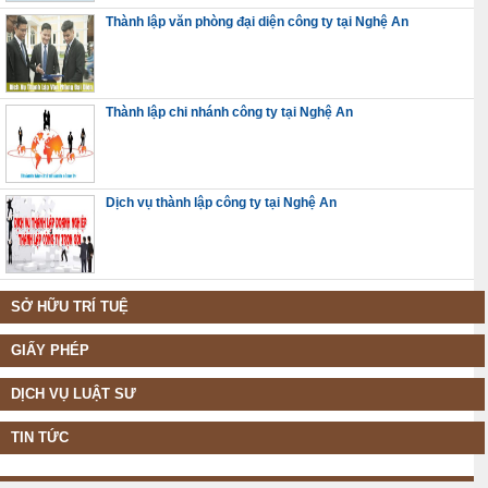
Thành lập văn phòng đại diện công ty tại Nghệ An
Thành lập chi nhánh công ty tại Nghệ An
Dịch vụ thành lập công ty tại Nghệ An
SỞ HỮU TRÍ TUỆ
GIẤY PHÉP
DỊCH VỤ LUẬT SƯ
TIN TỨC