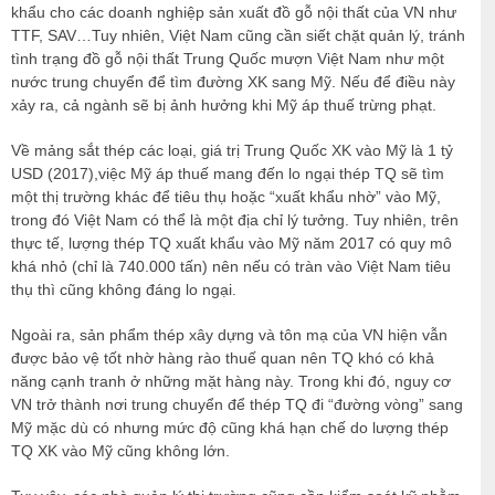
khẩu cho các doanh nghiệp sản xuất đồ gỗ nội thất của VN như
TTF, SAV…Tuy nhiên, Việt Nam cũng cần siết chặt quản lý, tránh
tình trạng đồ gỗ nội thất Trung Quốc mượn Việt Nam như một
nước trung chuyển để tìm đường XK sang Mỹ. Nếu để điều này
xảy ra, cả ngành sẽ bị ảnh hưởng khi Mỹ áp thuế trừng phạt.
Về mảng sắt thép các loại, giá trị Trung Quốc XK vào Mỹ là 1 tỷ
USD (2017),việc Mỹ áp thuế mang đến lo ngại thép TQ sẽ tìm
một thị trường khác để tiêu thụ hoặc “xuất khẩu nhờ” vào Mỹ,
trong đó Việt Nam có thể là một địa chỉ lý tưởng. Tuy nhiên, trên
thực tế, lượng thép TQ xuất khẩu vào Mỹ năm 2017 có quy mô
khá nhỏ (chỉ là 740.000 tấn) nên nếu có tràn vào Việt Nam tiêu
thụ thì cũng không đáng lo ngại.
Ngoài ra, sản phẩm thép xây dựng và tôn mạ của VN hiện vẫn
được bảo vệ tốt nhờ hàng rào thuế quan nên TQ khó có khả
năng cạnh tranh ở những mặt hàng này. Trong khi đó, nguy cơ
VN trở thành nơi trung chuyển để thép TQ đi “đường vòng” sang
Mỹ mặc dù có nhưng mức độ cũng khá hạn chế do lượng thép
TQ XK vào Mỹ cũng không lớn.