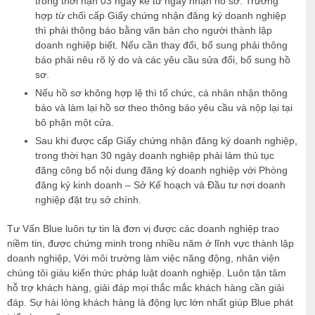
trong thời hạn 03 ngày kể từ ngày nhận hồ sơ. Trường
hợp từ chối cấp Giấy chứng nhận đăng ký doanh nghiệp
thì phải thông báo bằng văn bản cho người thành lập
doanh nghiệp biết. Nếu cần thay đổi, bổ sung phải thông
báo phải nêu rõ lý do và các yêu cầu sửa đổi, bổ sung hồ
sơ.
Nếu hồ sơ không hợp lệ thì tổ chức, cá nhân nhận thông
báo và làm lại hồ sơ theo thông báo yêu cầu và nộp lại tại
bô phận một cửa.
Sau khi được cấp Giấy chứng nhận đăng ký doanh nghiệp,
trong thời hạn 30 ngày doanh nghiệp phải làm thủ tục
đăng công bố nội dung đăng ký doanh nghiệp với Phòng
đăng ký kinh doanh – Sở Kế hoạch và Đầu tư nơi doanh
nghiệp đặt trụ sở chính.
Tư Vấn Blue luôn tự tin là đơn vị được các doanh nghiệp trao
niềm tin, được chứng minh trong nhiều năm ở lĩnh vực thành lập
doanh nghiệp, Với môi trường làm việc năng động, nhân viện
chúng tôi giàu kiến thức pháp luật doanh nghiệp. Luôn tận tâm
hỗ trợ khách hàng, giải đáp mọi thắc mắc khách hàng cần giải
đáp. Sự hài lòng khách hàng là động lực lớn nhất giúp Blue phát