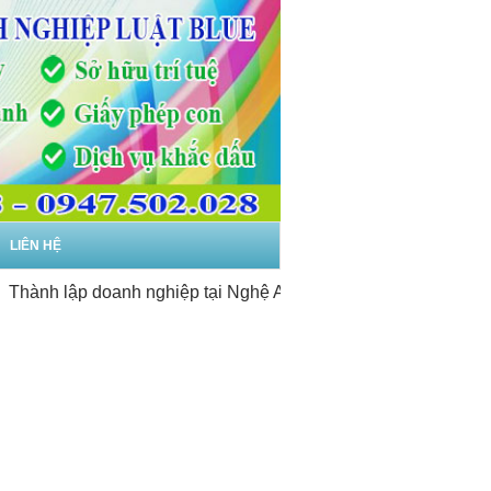
LIÊN HỆ
ành lập doanh nghiệp tại Nghệ An
-
Dịch vụ thành lập doanh 