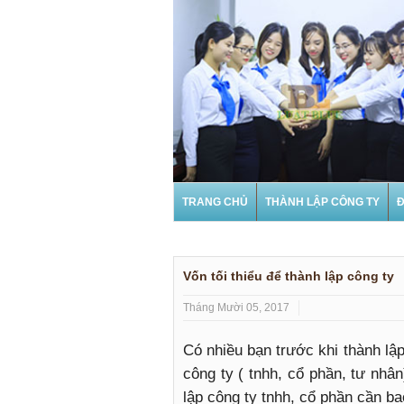
TRANG CHỦ
THÀNH LẬP CÔNG TY
Đ
Vốn tối thiểu để thành lập công ty
Tháng Mười 05, 2017
Có nhiều bạn trước khi thành lập
công ty ( tnhh, cổ phần, tư nhâ
lập công ty tnhh, cổ phần cần ba