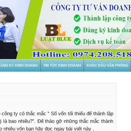
ĂNG KÝ KINH DOANH
TIN TỨC KINH DOANH
KHẮC DẤU VĂN PHÒNG
Th
 công ty có thắc mắc “ Số vốn tối thiểu để thành lập
n) là bao nhiêu?”. Để tháo gỡ những thắc mắc thành
o nhiêu vốn bạn hãy đọc ngay bài viết này .