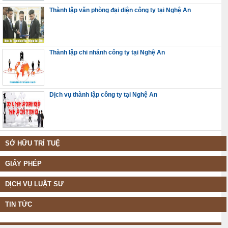
Thành lập văn phòng đại diện công ty tại Nghệ An
Thành lập chi nhánh công ty tại Nghệ An
Dịch vụ thành lập công ty tại Nghệ An
SỞ HỮU TRÍ TUỆ
GIẤY PHÉP
DỊCH VỤ LUẬT SƯ
TIN TỨC