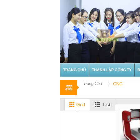
TRANG CHỦ
THÀNH LẬP CÔNG TY
Đ
Trang Chủ
CNC
Grid
List