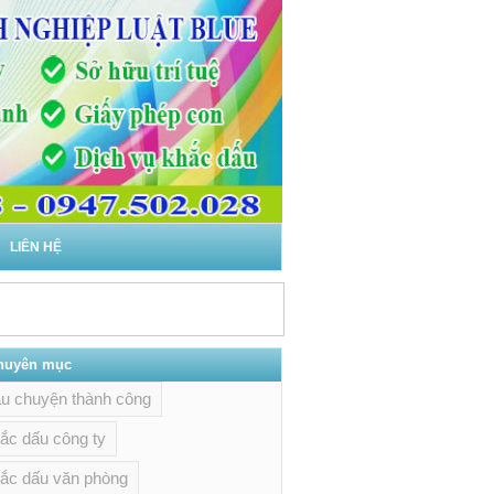
LIÊN HỆ
huyên mục
y
u chuyện thành công
ới thì việc áp
ắc dấu công ty
...
ắc dấu văn phòng