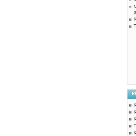
M
p
K
T
K
K
K
K
T
K