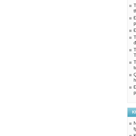
T
t
Đ
p
Đ
T
đ
T
T
T
t
Q
h
Đ
K
N
t
K