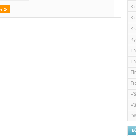
Ki
re
Ki
Ki
Kỹ
Th
Th
Ti
Tr
Vă
Vă
Đă
Đ