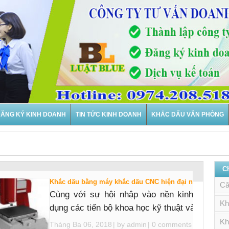
ĂNG KÝ KINH DOANH
TIN TỨC KINH DOANH
KHẮC DẤU VĂN PHÒNG
C
Khắc dấu bằng máy khắc dấu CNC hiện đại nhất hiện na
Câ
Cùng với sự hội nhập vào nền kinh tế thế gi
Kh
dụng các tiến bộ khoa học kỹ thuật và đặc biệt 
Kh
Tháng Ba 06, 2018
| by
admin
|
0 comments