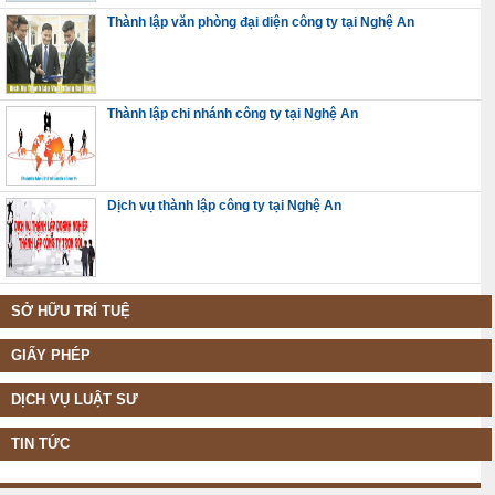
Thành lập văn phòng đại diện công ty tại Nghệ An
Thành lập chi nhánh công ty tại Nghệ An
Dịch vụ thành lập công ty tại Nghệ An
SỞ HỮU TRÍ TUỆ
GIẤY PHÉP
DỊCH VỤ LUẬT SƯ
TIN TỨC